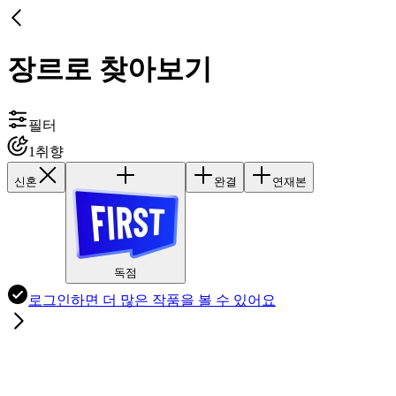
장르로 찾아보기
필터
1
취향
신혼
완결
연재본
독점
로그인하면
더 많은 작품
을 볼 수 있어요