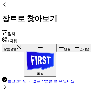
장르로 찾아보기
필터
1
취향
달콤살벌
완결
연재본
독점
로그인하면
더 많은 작품
을 볼 수 있어요