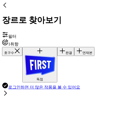
장르로 찾아보기
필터
1
취향
호구수
완결
연재본
독점
로그인하면
더 많은 작품
을 볼 수 있어요