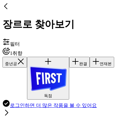
장르로 찾아보기
필터
1
취향
중년공
완결
연재본
독점
로그인하면
더 많은 작품
을 볼 수 있어요