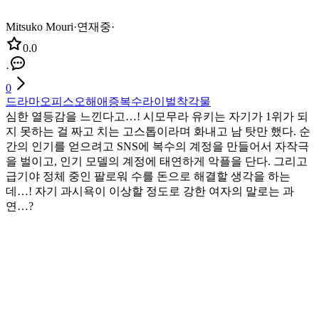
Mitsuko Mouri
·
연재중
·
0.0
·
0
드라마
오피스
오해
애증
복수
라이벌
착각물
심한 열등감을 느낀다고…! 시모무라 유키는 자기가 1위가 되
지 못하는 걸 짜고 치는 고스톱이라며 화내고 남 탓만 했다. 순
간의 인기를 얻으려고 SNS에 복수의 계정을 만들어서 자작극
을 벌이고, 인기 모델의 계정에 태연하게 악플을 단다. 그리고
급기야 정체 중인 팔로워 수를 돈으로 해결할 생각을 하는
데…! 자기 과시욕이 이상할 정도로 강한 여자의 말로는 과
연…?