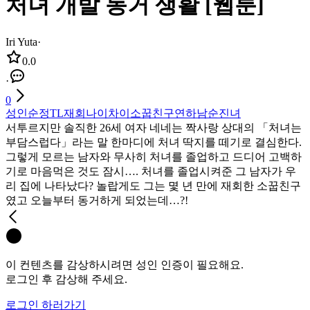
처녀 개발 동거 생활 [웹툰]
Iri Yuta
·
0.0
·
0
성인
순정
TL
재회
나이차이
소꿉친구
연하남
순진녀
서투르지만 솔직한 26세 여자 네네는 짝사랑 상대의 「처녀는
부담스럽다」라는 말 한마디에 처녀 딱지를 떼기로 결심한다.
그렇게 모르는 남자와 무사히 처녀를 졸업하고 드디어 고백하
기로 마음먹은 것도 잠시…. 처녀를 졸업시켜준 그 남자가 우
리 집에 나타났다? 놀랍게도 그는 몇 년 만에 재회한 소꿉친구
였고 오늘부터 동거하게 되었는데…?!
이 컨텐츠를 감상하시려면 성인 인증이 필요해요.
로그인 후 감상해 주세요.
로그인 하러가기