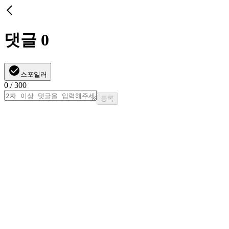
댓글
0
스포일러
0
/ 300
등록