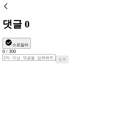
댓글
0
스포일러
0
/ 300
등록