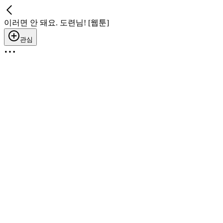
이러면 안 돼요. 도련님! [웹툰]
관심