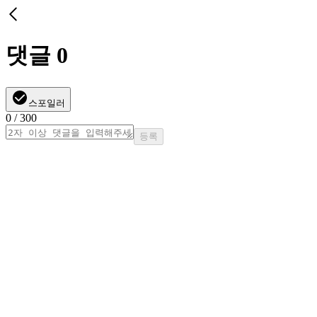
댓글
0
스포일러
0
/ 300
등록