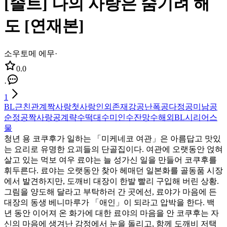
[솔트] 나의 사랑은 숨기려 해
도 [연재본]
소우토메 에무
·
0.0
·
1
BL
근친관계
짝사랑
첫사랑
인외존재
강공
난폭공
다정공
미남공
순정공
짝사랑공
계략수
떡대수
미인수
잔망수
해외BL
시리어스
물
청년 용 코쿠후가 일하는 「미케네코 여관」은 아름답고 맛있
는 요리로 유명한 요괴들의 단골집이다. 여관에 오랫동안 얹혀
살고 있는 먹보 여우 료야는 늘 성가신 일을 만들어 코쿠후를
휘두른다. 료야는 오랫동안 찾아 헤매던 일본화를 골동품 시장
에서 발견하지만, 도깨비 대장이 한발 빨리 구입해 버린 상황.
그림을 양도해 달라고 부탁하러 간 곳에선, 료야가 마음에 든
대장의 동생 베니마루가 「애인」이 되라고 압박을 한다. 백
년 동안 이어져 온 화가에 대한 료야의 마음을 안 코쿠후는 자
신의 마음에 생겨난 감정에서 눈을 돌리고, 함께 도깨비 저택