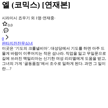
엘 (코믹스) [연재본]
시라이시 죠우기 외 1명
·
연재중
·
0.0
·
0
판타지
잔잔
무심녀
이곳은 ‘기도의 크룰넬비아’. 대성당에서 기도를 하면 아주 드
물게 바람이 이루어지는 작은 섬나라. 직업을 잃고 무일푼으로
길에 쓰러진 맥밀리아는 신기한 여성 리리엘에게 도움을 받고,
그녀의 가게 ‘골동품점’에서 조수로 일하게 된다. 과연 그 일이
란…?