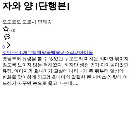
자와 양 [단행본]
오도로오 도로시
·
연재중
·
0.0
·
0
로맨스
GL
개그
백합
엉뚱발랄녀
소심녀
아이돌
옛날부터 유령을 볼 수 있었던 쿠로토리 미치는 최대한 엮이지
않도록 보이지 않는 척해왔다. 하지만 생전 인기 아이돌이었던
유령, 아이자와 호나미가 교실에 나타나게 된 뒤부터 일상에
변화를 맞이하게 되고?! 호나미의 열렬한 팬 서비스(?) 탓에 어
느샌가 자꾸만 눈으로 좇고 마는데….