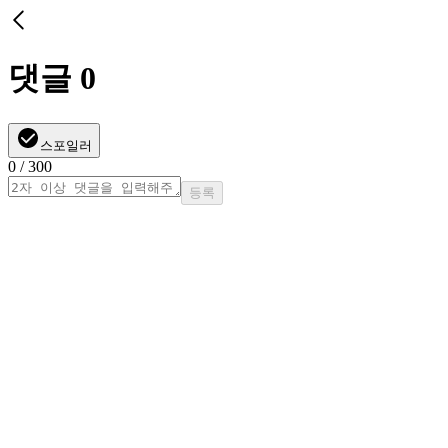
댓글
0
스포일러
0
/ 300
등록