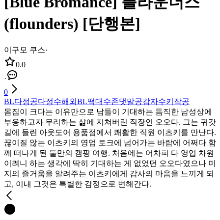
[Blue Bromance] 플라운더스
(flounders) [단행본]
이구모 쿠스
·
0.0
·
0
BL
다정공
다정수
해외BL
떡대수
존댓말공
감자수
키작공
몸집이 크다는 이유만으로 남들이 기대하는 듬직한 남성상에
부응하고자 무리하는 삶에 지쳐버린 직장인 오오다. 그는 귀갓
길에 들린 아웃도어 용품점에서 쾌활한 직원 이츠키를 만난다.
끊이질 않는 이츠키의 영업 토크에 넘어가는 바람에 어쩌다 함
께 떠나게 된 둘만의 캠핑 여행. 처음에는 어차피 다 영업 차원
이려니 하는 생각에 딱히 기대하는 게 없었던 오오다였으나 미
지의 즐거움을 알려주는 이츠키에게 감사의 마음을 느끼게 되
고, 이내 그것은 특별한 감정으로 변해간다.