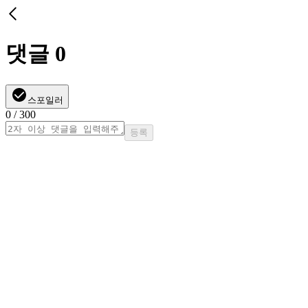
댓글
0
스포일러
0
/ 300
등록