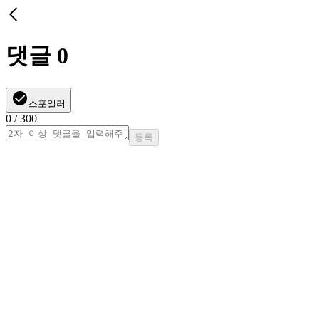
댓글
0
스포일러
0
/ 300
등록