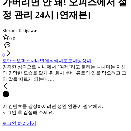
가버리면 안 돼! 오피스에서 절
정 관리 24시 [연재본]
Shizuru Takigawa
·
0.0
·
0
로맨스
오피스
사내연애
뇌섹녀
도도녀
냉정녀
엄격한 성격으로 사내에서 "여제"라고 불리는 나나미는 자신
의 민망한 모습을 알게 된 회사 후배 류토의 입을 막으려고 그
의 말을 따르게 되는데….
이 컨텐츠를 감상하시려면 성인 인증이 필요해요.
로그인 후 감상해 주세요.
로그인 하러가기