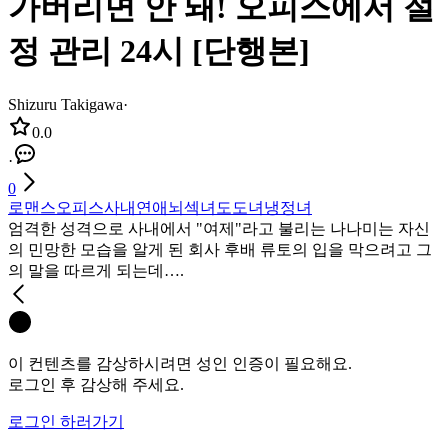
가버리면 안 돼! 오피스에서 절
정 관리 24시 [단행본]
Shizuru Takigawa
·
0.0
·
0
로맨스
오피스
사내연애
뇌섹녀
도도녀
냉정녀
엄격한 성격으로 사내에서 "여제"라고 불리는 나나미는 자신
의 민망한 모습을 알게 된 회사 후배 류토의 입을 막으려고 그
의 말을 따르게 되는데….
이 컨텐츠를 감상하시려면 성인 인증이 필요해요.
로그인 후 감상해 주세요.
로그인 하러가기