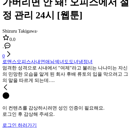
가버리면 안 돼! 오피스에서 절
정 관리 24시 [웹툰]
Shizuru Takigawa
·
0.0
·
0
로맨스
오피스
사내연애
뇌섹녀
도도녀
냉정녀
엄격한 성격으로 사내에서 "여제"라고 불리는 나나미는 자신
의 민망한 모습을 알게 된 회사 후배 류토의 입을 막으려고 그
의 말을 따르게 되는데….
이 컨텐츠를 감상하시려면 성인 인증이 필요해요.
로그인 후 감상해 주세요.
로그인 하러가기