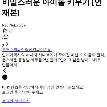
비밀스러운 아이돌 키우기 [연
재본]
Nao Nekomiya
·
0.0
·
0
로맨스
원나잇
역키잡
나이차이
연애기획사의 매니저 히나코에게 주어진 미션. 아이돌의 원석,
촌스러운 동정남 리쿠를 2년 안에 "안기고 싶은 남자" 1위로
만들어라!
이 컨텐츠를 감상하시려면 성인 인증이 필요해요.
로그인 후 감상해 주세요.
로그인 하러가기