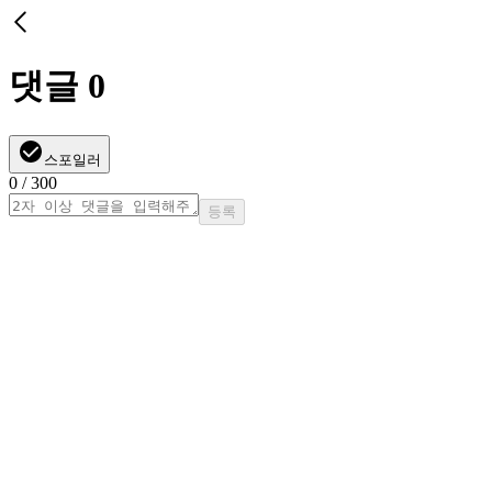
댓글
0
스포일러
0
/ 300
등록