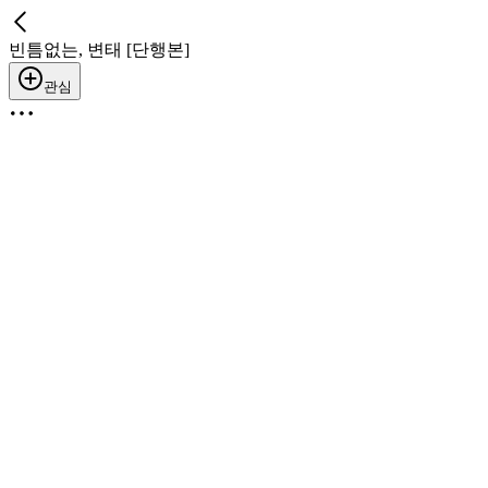
빈틈없는, 변태 [단행본]
관심