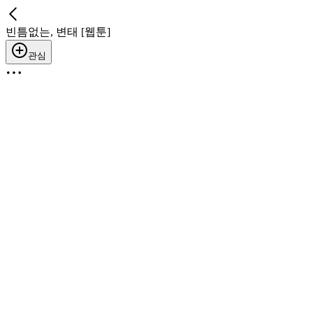
빈틈없는, 변태 [웹툰]
관심