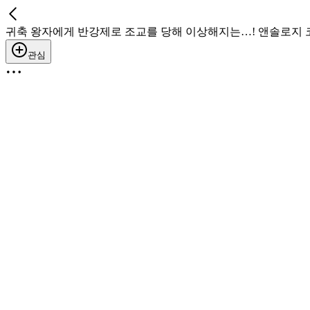
귀축 왕자에게 반강제로 조교를 당해 이상해지는…! 앤솔로지 코
관심