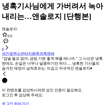
냉혹기사님에게 가버려서 녹아
내리는…앤솔로지 [단행본]
앤솔로지
·
0.0
·
0
성인
로맨스판타지
왕족
귀족
영애
“겁낼 필요 없어, 금방 기분 좋게 해줄 테니까.” 그 시선은 냉혹
한데도, 손길은 너무나 달콤하기만 하다…. 냉혹한 기사들의
숨겨진 애정이 넘쳐흐르는, 뜨겁고 자극적인 앤솔로지♥
이 컨텐츠를 감상하시려면 성인 인증이 필요해요.
로그인 후 감상해 주세요.
로그인 하러가기