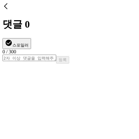
댓글
0
스포일러
0
/ 300
등록