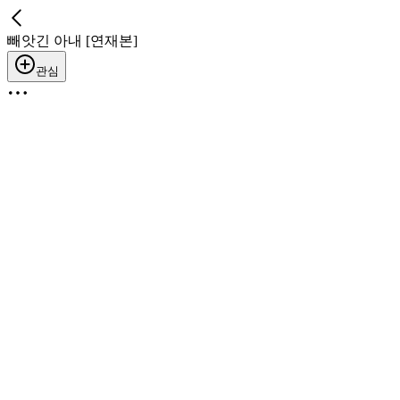
빼앗긴 아내 [연재본]
관심