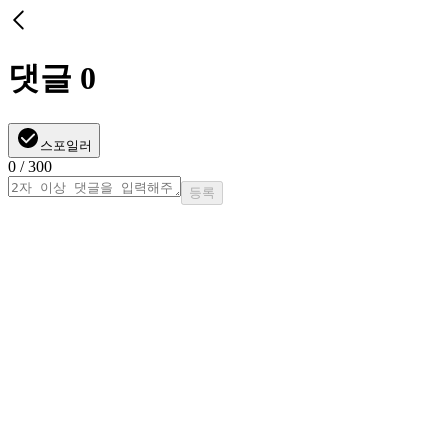
댓글
0
스포일러
0
/ 300
등록