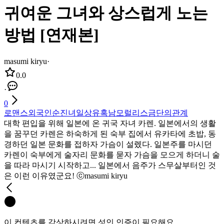
귀여운 그녀와 상스럽게 노는
방법 [연재본]
masumi kiryu
·
0.0
·
0
로맨스
외국인
순진녀
일상
유혹남
모럴리스
금단의관계
대학 편입을 위해 일본에 온 귀국 자녀 카렌. 일본에서의 생활
을 꿈꾸던 카렌은 하숙하게 된 숙부 집에서 유카타에 초밥, 동
경하던 일본 문화를 접하자 가슴이 설렜다. 일본주를 마시던
카렌이 숙부에게 술자리 문화를 묻자 가슴을 모으게 하더니 술
을 따라 마시기 시작하고... 일본에서 음주가 스무살부터인 것
은 이런 이유였군요! ⓒmasumi kiryu
이 컨텐츠를 감상하시려면 성인 인증이 필요해요.