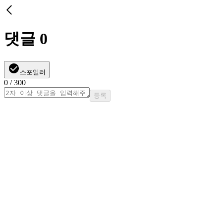
댓글
0
스포일러
0
/ 300
등록