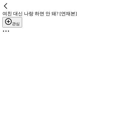
여친 대신 나랑 하면 안 돼? [연재본]
관심