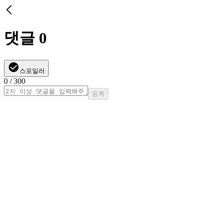
댓글
0
스포일러
0
/ 300
등록