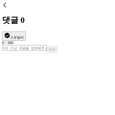
댓글
0
스포일러
0
/ 300
등록