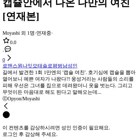
캡슐안에서 나온 나만의 여친
[연재본]
Moyashi 외 1명
·
연재중
·
0.0
·
0
로맨스
원나잇
모태솔로
평범남
성인
길에서 발견한 1회 1만엔의 '캡슐 여친'. 호기심에 캡슐을 뽑아
열어보니 예쁜 여자가 나왔다?! 웅성거리는 사람들의 소리를
피해 우선은 그녀를 집으로 데려왔더니 옷을 벗는다. 그리고
무엇이든 마음대로 해도 된다고 말해오는데...
ⓒOpyon/Moyashi
이 컨텐츠를 감상하시려면 성인 인증이 필요해요.
로그인 후 감상해 주세요.