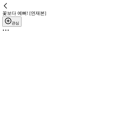
꽃보다 예뻐! [연재본]
관심