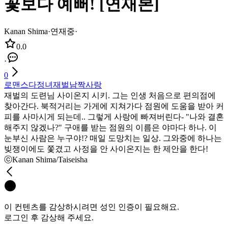
꽃보다 예뻐! [연재본]
Kanan Shima
·
연재중
·
0.0
·
0
로맨스
다정녀
재벌남
짝사랑
재벌의 도련님 사이온지 시키. 그는 인생 처음으로 편의점에
찾아간다. 북적거리는 가게에 지쳐가다 점원에 도움을 받아 커
피를 사마시게 되는데.. 그렇게 사랑에 빠져버린다- "나와 결혼
해주지 않겠나?" 구애를 받는 점원의 이름은 야마다 하나. 이
눈부신 사람은 누구야!? 매일 도망치는 일상. 그와중에 하나는
빚쟁이에도 쫓겼고 사정을 안 사이온지는 한 제안을 한다!
ⓒKanan Shima/Taiseisha
이 컨텐츠를 감상하시려면 성인 인증이 필요해요.
로그인 후 감상해 주세요.