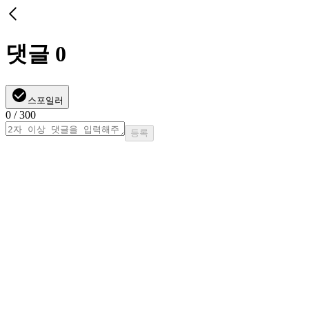
댓글
0
스포일러
0
/ 300
등록