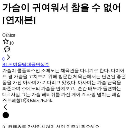
가슴이 귀여워서 참을 수 없어
[연재본]
Oshizu
·
10
·
0
BL
귀여움
떡대공
연상수
가슴이 콤플렉스인 소메노는 체육관을 다니기로 한다. 다이어
트 겸 가슴을 고쳐보기 위해 방문한 체육관에서는 단련된 좋은
몸을 가진 아사미가 기다리고 있었다. 아사미는 가슴 근육을
봐준다며 소메노의 가슴을 만져보고.. 순간 태도가 돌변하는
데-! 사실 그는 가슴 페티쉬를 가진 게이-?! 사랑 넘치는 쾌감
스트레칭! ⓒOshizu/B.Pilz
이 컨텐츠를 감상하시려면 성인 인증이 필요해요.