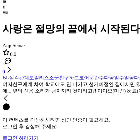
사랑은 절망의 끝에서 시작된다 
Anji Seina
·
0.0
·
0
BL
삼각관계
모럴리스
소꿉친구
하드코어
문란수
다공일수
일공다
여자친구에게 차여 학교에도 안 나가고 철거예정인 집에서만 있는 
데... 옆의 신음 소리가 남자끼리 것이라고?! 아야오(미인) & 
이 컨텐츠를 감상하시려면 성인 인증이 필요해요.
로그인 후 감상해 주세요.
로그인 하러가기