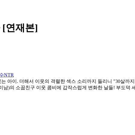
[연재본]
수
NTR
아이. 더해서 이웃의 격렬한 섹스 소리까지 들리니 "30살까지만
료(미남)의 소꿉친구 이웃 콤비에 갑작스럽게 변화한 날들! 부도덕 세계