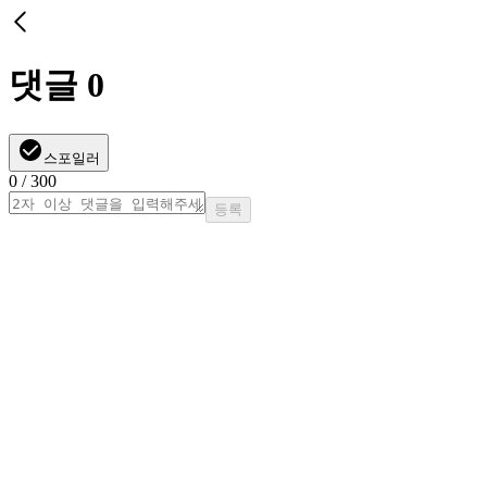
댓글
0
스포일러
0
/ 300
등록