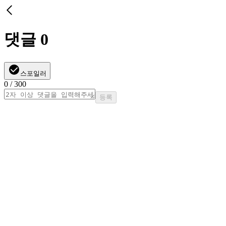
댓글
0
스포일러
0
/ 300
등록