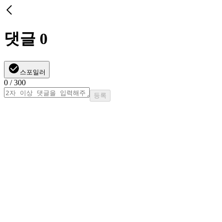
댓글
0
스포일러
0
/ 300
등록