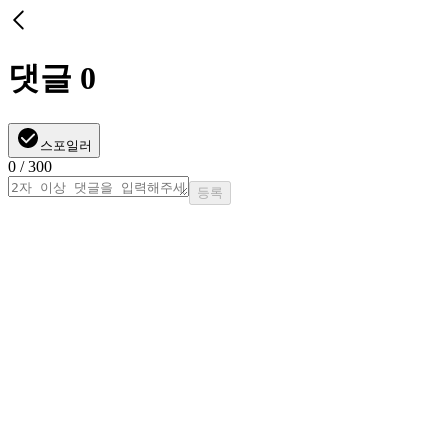
댓글
0
스포일러
0
/ 300
등록