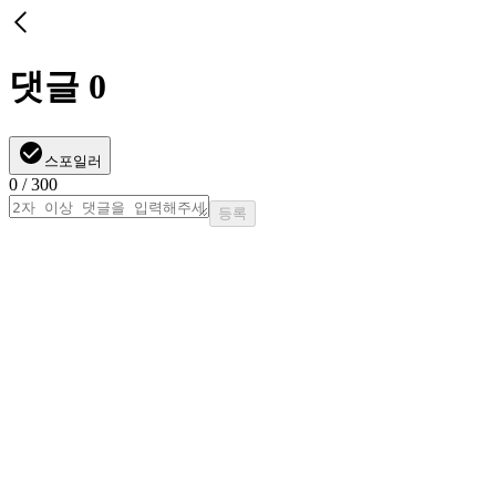
댓글
0
스포일러
0
/ 300
등록