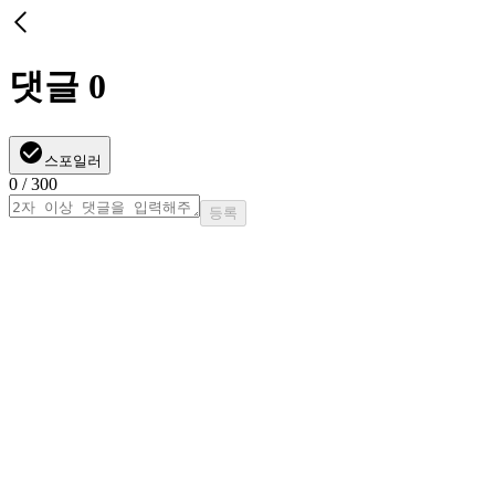
댓글
0
스포일러
0
/ 300
등록