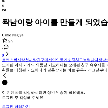
짝남이랑 아이를 만들게 되었습
Ushio Negiya
·
0.0
·
0
로맨스
짝사랑
첫사랑
친구에서연인
동거
소꿉친구
능력남
다정남
오래된 과자 가게의 외동딸 키요하나는 오래된 친구 유우시를 
확률로 매칭된 키요하나의 결혼상대는 바로 유우시?! 그날부터 유우
이 컨텐츠를 감상하시려면 성인 인증이 필요해요.
로그인 후 감상해 주세요.
로그인 하러가기