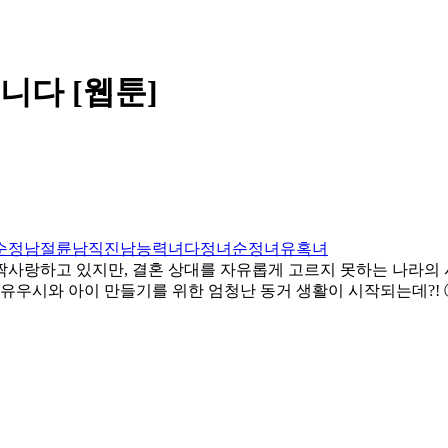
니다 [웹툰]
순정남
절륜남
직진남
능력녀
다정녀
순정녀
유혹녀
짝사랑하고 있지만, 결혼 상대를 자유롭게 고르지 못하는 나라의 
시와 아이 만들기를 위한 엄청난 동거 생활이 시작되는데?! ⓒUsh