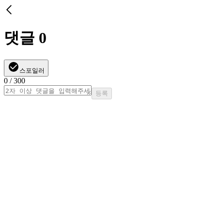
댓글
0
스포일러
0
/ 300
등록