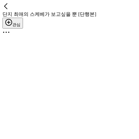
단지 최애의 스케베가 보고싶을 뿐 [단행본]
관심