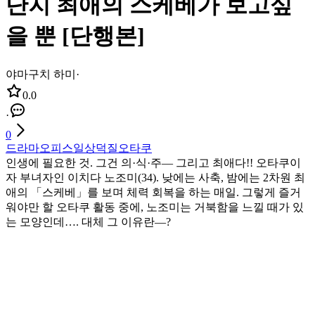
단지 최애의 스케베가 보고싶
을 뿐 [단행본]
야마구치 하미
·
0.0
·
0
드라마
오피스
일상
덕질
오타쿠
인생에 필요한 것. 그건 의·식·주― 그리고 최애다!! 오타쿠이
자 부녀자인 이치다 노조미(34). 낮에는 사축, 밤에는 2차원 최
애의 「스케베」를 보며 체력 회복을 하는 매일. 그렇게 즐거
워야만 할 오타쿠 활동 중에, 노조미는 거북함을 느낄 때가 있
는 모양인데…. 대체 그 이유란―?