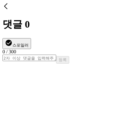
댓글
0
스포일러
0
/ 300
등록