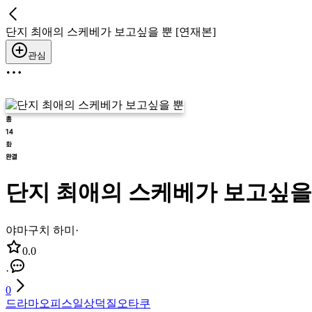
단지 최애의 스케베가 보고싶을 뿐 [연재본]
관심
단지 최애의 스케베가 보고싶을 
야마구치 하미
·
0.0
·
0
드라마
오피스
일상
덕질
오타쿠